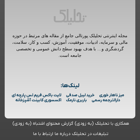
مجله اینترنتی تحلیلک پورتالی جامع از مقاله های مرتبط در حوزه
مالی و سرمایه، ادبیات، موفقیت، آموزش، کسب و کار، سلامت،
گردشگری و… با هدف بهبود سطح دانش عمومی و تخصصی
جامعه است.
لینک‌ها:
میز ناهار خوری
خرید لیبل صدفی
لایت باکس فریم لس پارچه ای
دارالترجمه رسمی
باربری نارمک
اکسسوری کابینت آشپزخانه
همکاری با تحلیلک (به زودی)
گزارش محتوای اشتباه (به زودی)
تبلیغات در تحلیلک
درباره ما
ارتباط با ما