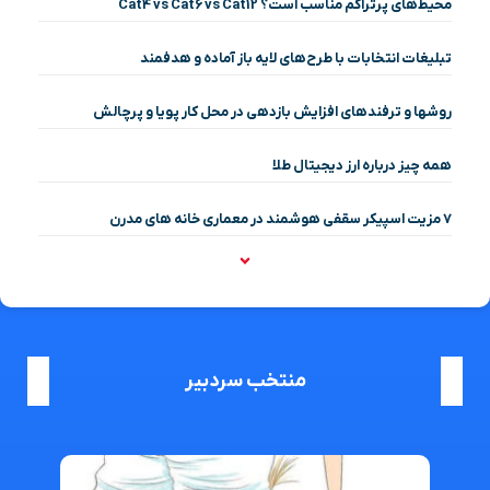
محیط‌های پرتراکم مناسب است؟ Cat4 vs Cat6 vs Cat12
تبلیغات انتخابات با طرح‌های لایه باز آماده و هدفمند
روشها و ترفندهای افزایش بازدهی در محل کار پویا و پرچالش
همه چیز درباره ارز دیجیتال طلا
۷ مزیت اسپیکر سقفی هوشمند در معماری خانه‌ های مدرن
منتخب سردبیر