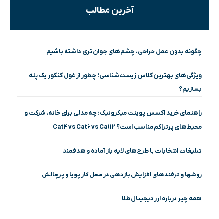
آخرین مطالب
چگونه بدون عمل جراحی، چشم‌های جوان‌تری داشته باشیم
ویژگی‌های بهترین کلاس زیست‌شناسی؛ چطور از غول کنکور یک پله
بسازیم؟
راهنمای خرید اکسس پوینت میکروتیک: چه مدلی برای خانه، شرکت و
محیط‌های پرتراکم مناسب است؟ Cat4 vs Cat6 vs Cat12
تبلیغات انتخابات با طرح‌های لایه باز آماده و هدفمند
روشها و ترفندهای افزایش بازدهی در محل کار پویا و پرچالش
همه چیز درباره ارز دیجیتال طلا