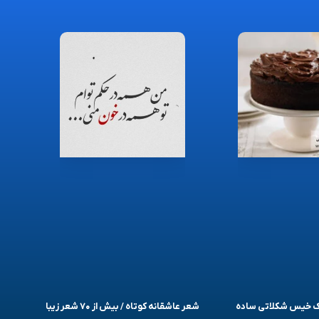
یک خیس شکلاتی ساده
شعر عاشقانه کوتاه / بیش از ۷۰ شعر زیبا