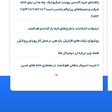
راهنمای خرید اکسس پوینت میکروتیک: چه مدلی برای خانه،
شرکت و محیط‌های پرتراکم مناسب است؟ Cat4 vs Cat6 vs
Cat12
تبلیغات انتخابات با طرح‌های لایه باز آماده و هدفمند
روشها و ترفندهای افزایش بازدهی در محل کار پویا و پرچالش
همه چیز درباره ارز دیجیتال طلا
۷ مزیت اسپیکر سقفی هوشمند در معماری خانه‌ های مدرن