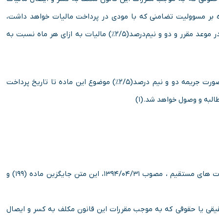
ه بر مسوولیت تضامنی که با مودی در پرداخت مالیات خواهد داشت،
مشمول جریمه‌ای معادل ده ‌درصد(۱۰%) مالیات پرداخت نشده در موعد مقرر و دو­ و نیم­‌درصد(۲/۵%) مالیات به ازای هر ماه نسبت به
چنانچه مالیات توسط دریافت‌کننده وجوه پرداخت شود، دراین­صورت جریمه دو و نیم ‌درصد(۲/۵%) موضوع این ماده تا تاریخ پرداخت
البه و وصول خواهد شد.(۱)
به موجب بند ۵۰ ماده واحده قانون اصلاح قانون مالیات­ های مستقیم ، مصوب ۱۳۹۴/۰۴/۳۱، این متن جایگزین ماده (۱۹۹) و
 یا حقوقی که به موجب مقررات این قانون مکلف به کسر و ایصال