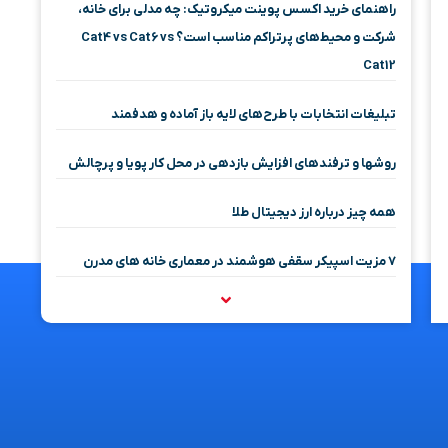
راهنمای خرید اکسس پوینت میکروتیک: چه مدلی برای خانه،
شرکت و محیط‌های پرتراکم مناسب است؟ Cat4 vs Cat6 vs
Cat12
تبلیغات انتخابات با طرح‌های لایه باز آماده و هدفمند
روشها و ترفندهای افزایش بازدهی در محل کار پویا و پرچالش
همه چیز درباره ارز دیجیتال طلا
۷ مزیت اسپیکر سقفی هوشمند در معماری خانه‌ های مدرن