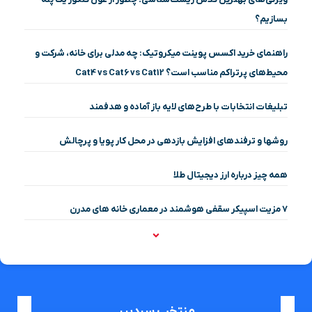
بسازیم؟
راهنمای خرید اکسس پوینت میکروتیک: چه مدلی برای خانه، شرکت و
محیط‌های پرتراکم مناسب است؟ Cat4 vs Cat6 vs Cat12
تبلیغات انتخابات با طرح‌های لایه باز آماده و هدفمند
روشها و ترفندهای افزایش بازدهی در محل کار پویا و پرچالش
همه چیز درباره ارز دیجیتال طلا
۷ مزیت اسپیکر سقفی هوشمند در معماری خانه‌ های مدرن
منتخب سردبیر