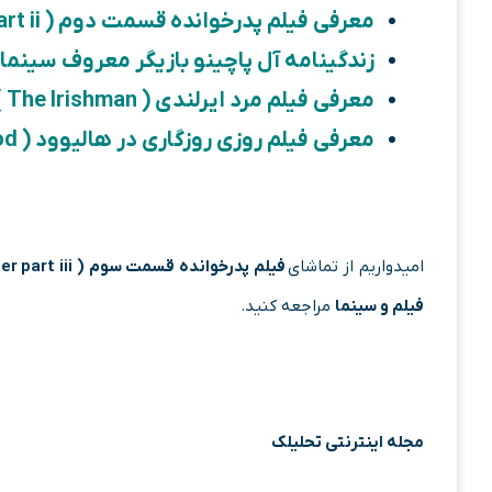
معرفی فیلم پدرخوانده قسمت دوم ( the godfather part ii )
زندگینامه آل پاچینو بازیگر معروف سینم
معرفی فیلم مرد ایرلندی ( The Irishman )
معرفی فیلم روزی روزگاری در هالیوود ( Once Upon a Time In Hollywood )
امیدواریم از تماشای
فیلم پدرخوانده قسمت سوم ( the godfather part iii )
فیلم و سینما
مراجعه کنید.
مجله اینترنتی تحلیلک