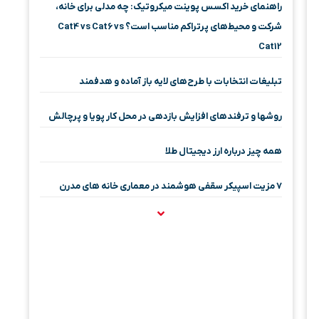
راهنمای خرید اکسس پوینت میکروتیک: چه مدلی برای خانه،
شرکت و محیط‌های پرتراکم مناسب است؟ Cat4 vs Cat6 vs
Cat12
تبلیغات انتخابات با طرح‌های لایه باز آماده و هدفمند
روشها و ترفندهای افزایش بازدهی در محل کار پویا و پرچالش
همه چیز درباره ارز دیجیتال طلا
۷ مزیت اسپیکر سقفی هوشمند در معماری خانه‌ های مدرن