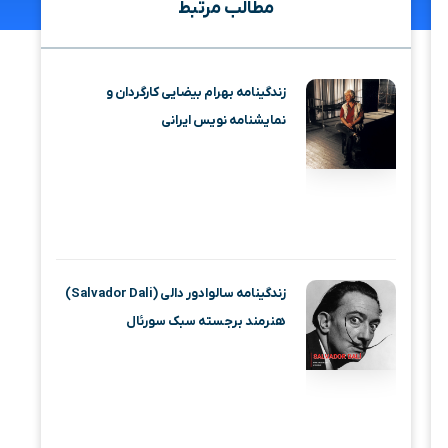
مطالب مرتبط
زندگینامه بهرام بیضایی کارگردان و
نمایشنامه نویس ایرانی
زندگینامه سالوادور دالی (Salvador Dali)
هنرمند برجسته سبک سورئال