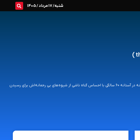
شنبه/ 17 مرداد / 1405
فیلم پدرخوانده قسمت سوم ( the godfather part iii ) در سال ۱۹۷۹ می گذرد که مایکل کورلئونه در آستانه ۶۰ سالگی‌ با احساس گناه ناشی از شیوه‌های بی رحمانه‌اش برای رسیدن