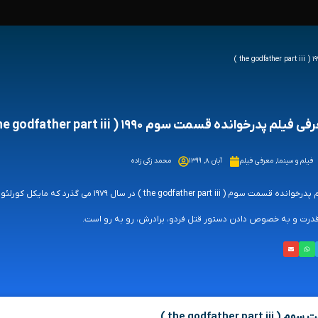
 فیلم پدرخوانده قسمت سوم ۱۹۹۰ ( the godfather part iii )
فیلم و سینما
,
معرفی فیلم
آبان ۸, ۱۳۹۹
محمد زکی زاده
درت و به خصوص دادن دستور قتل فردو، برادرش، رو به رو است.
the godfathe )