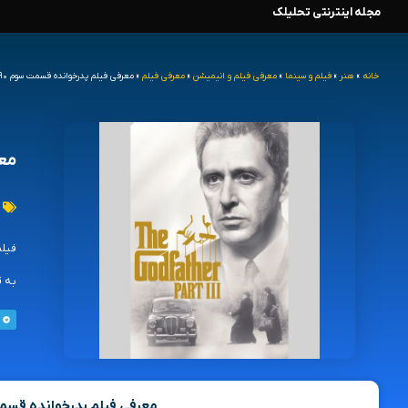
مجله اینترنتی تحلیلک
رش
ه
خانه
»
هنر
»
فیلم و سینما
»
معرفی فیلم و انیمیشن
»
معرفی فیلم
»
معرفی فیلم پدرخوانده قسمت سوم ۱۹۹۰ ( the godfather part iii )
حتوا
معرفی
به ق
معرفی فیلم پدرخوانده قسمت سوم ( r part iii