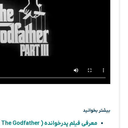
بیشتر بخوانید
معرفی فیلم پدرخوانده ( The Godfather )