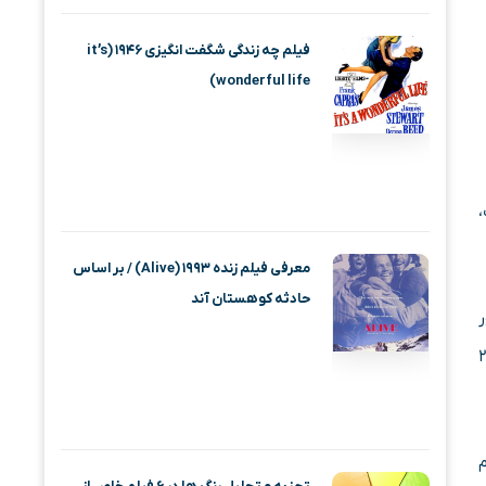
فیلم چه زندگی شگفت انگیزی ۱۹۴۶ (it’s
wonderful life)
معرفی فیلم زنده ۱۹۹۳ (Alive) / بر اساس
حادثه کوهستان آند
ارزش داشت را در ۲۶ کشور
د و تا هجده سالگی، بیش از ۲۵۰ پرواز انجام داد و در ۲۶
م