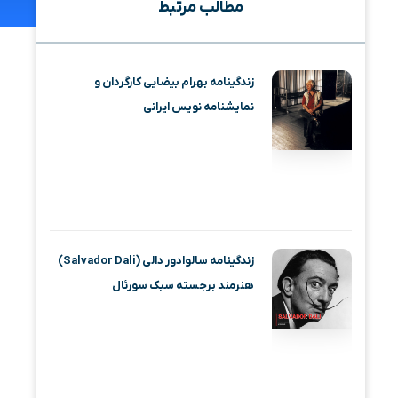
مطالب مرتبط
زندگینامه بهرام بیضایی کارگردان و
نمایشنامه نویس ایرانی
زندگینامه سالوادور دالی (Salvador Dali)
هنرمند برجسته سبک سورئال