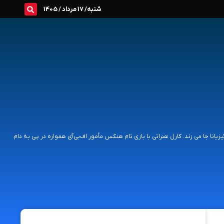
شنبه/ 17 مرداد / 1405
یانا جا می زند. کارل هنراتی با بازی تام هنکس مأمور اف‌بی‌آی همواره در پی به دام