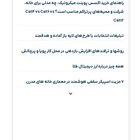
راهنمای خرید اکسس پوینت میکروتیک: چه مدلی برای خانه،
شرکت و محیط‌های پرتراکم مناسب است؟ Cat4 vs Cat6 vs
Cat12
تبلیغات انتخابات با طرح‌های لایه باز آماده و هدفمند
روشها و ترفندهای افزایش بازدهی در محل کار پویا و پرچالش
همه چیز درباره ارز دیجیتال طلا
۷ مزیت اسپیکر سقفی هوشمند در معماری خانه‌ های مدرن