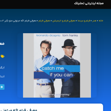
مجله اینترنتی تحلیلک
رش
ه
خانه
»
هنر
»
فیلم و سینما
»
معرفی فیلم و انیمیشن
»
معرفی فیلم
»
معرفی فیلم اگه میتونی منو بگیر ۲۰۰۲ ( catch me if you can )
حتوا
معرفی
ابگن
اندا
معرفی فیلم اگه میتونی منو بگیر ( u can